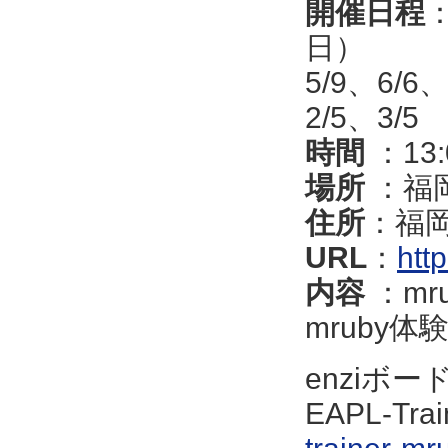
開催日程
日）
5/9、6/6
2/5、3/5
時間
：13:
場所
：福
住所
：福
URL
：
http
内容
：m
mruby
enziボ
EAPL-Tra