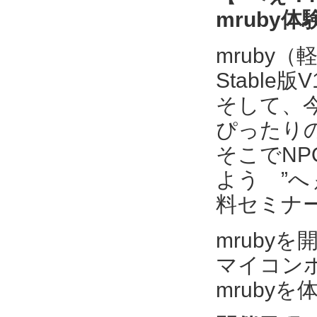
mruby
mruby
Stable
そして、今
ぴったり
そこでNP
よう ”へ
料セミナ
mruby
マイコンボー
mruby