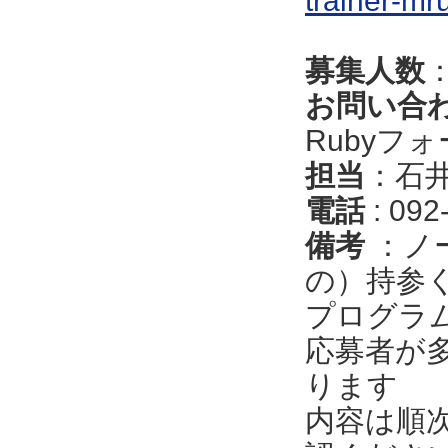
trainer-mr
募集人数
お問い合
Rubyフ
担当
：石井ま
電話
: 092
備考
：ノー
の）持参
プログラ
応募者が
ります
内容は順